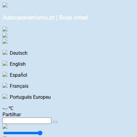
Autocaravanismo.pt | Boas rotas!
Deutsch
English
Español
Français
Português Europeu
--.- ℃
Partilhar