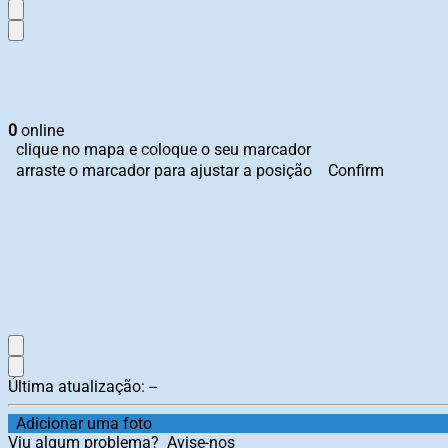
0
online
clique no mapa e coloque o seu marcador
arraste o marcador para ajustar a posição
Confirm
Última atualização:
--
Adicionar uma foto
Viu algum problema?
Avise-nos