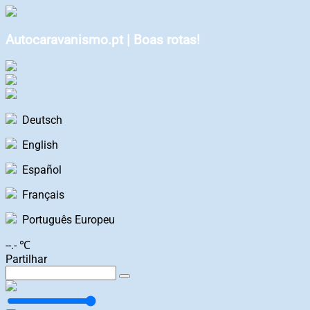
Autocaravanismo.pt | Boas rotas!
Deutsch
English
Español
Français
Português Europeu
--.- ℃
Partilhar