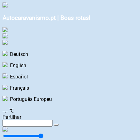
Autocaravanismo.pt | Boas rotas!
Deutsch
English
Español
Français
Português Europeu
--.- ℃
Partilhar