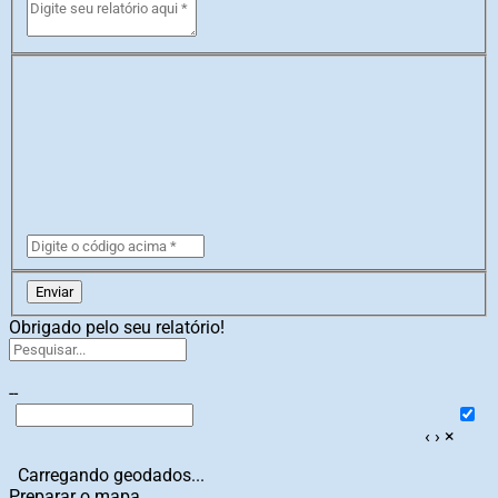
Enviar
Obrigado pelo seu relatório!
--
‹
›
×
Carregando geodados...
Preparar o mapa...