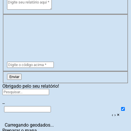
Enviar
Obrigado pelo seu relatório!
--
‹
›
×
Carregando geodados...
Preparar o mapa...