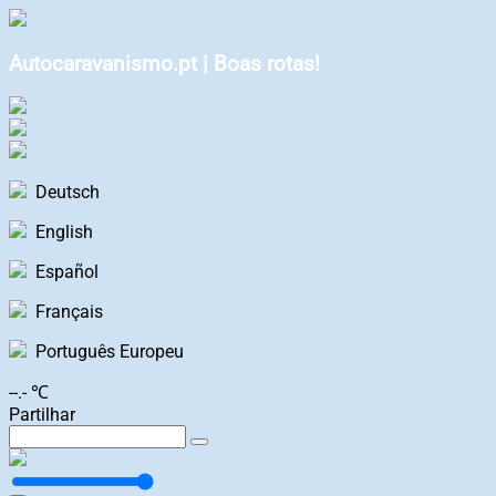
Autocaravanismo.pt | Boas rotas!
Deutsch
English
Español
Français
Português Europeu
--.- ℃
Partilhar