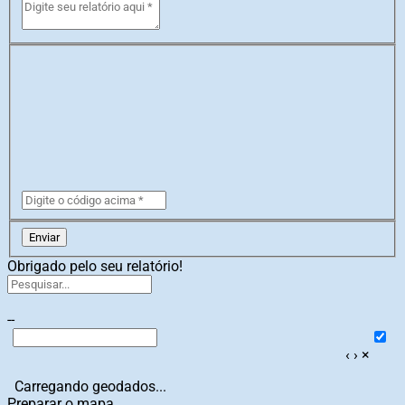
Enviar
Obrigado pelo seu relatório!
--
‹
›
×
Carregando geodados...
Preparar o mapa...