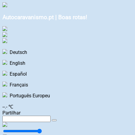
Autocaravanismo.pt | Boas rotas!
Deutsch
English
Español
Français
Português Europeu
--.- ℃
Partilhar