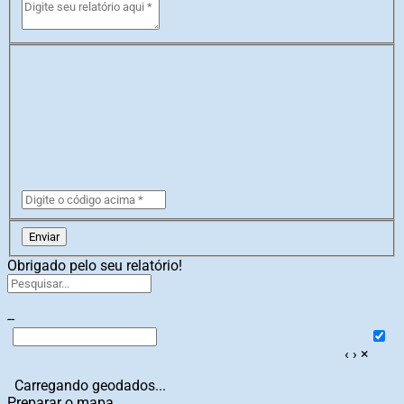
Enviar
Obrigado pelo seu relatório!
--
‹
›
×
Carregando geodados...
Preparar o mapa...