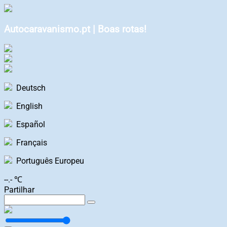
Autocaravanismo.pt | Boas rotas!
Deutsch
English
Español
Français
Português Europeu
--.- ℃
Partilhar