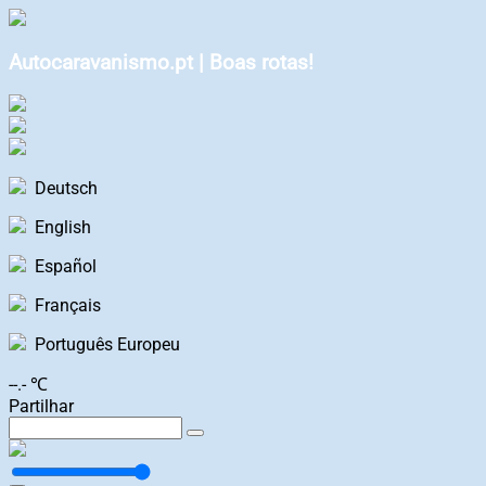
Autocaravanismo.pt | Boas rotas!
Deutsch
English
Español
Français
Português Europeu
--.- ℃
Partilhar