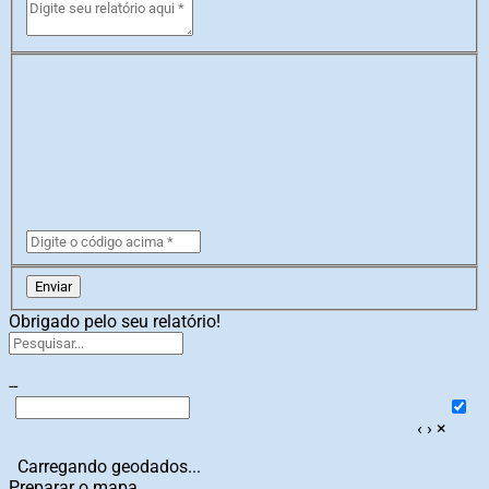
Enviar
Obrigado pelo seu relatório!
--
‹
›
×
Carregando geodados...
Preparar o mapa...