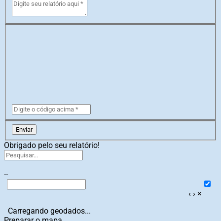
Enviar
Obrigado pelo seu relatório!
--
‹
›
×
Carregando geodados...
Preparar o mapa...