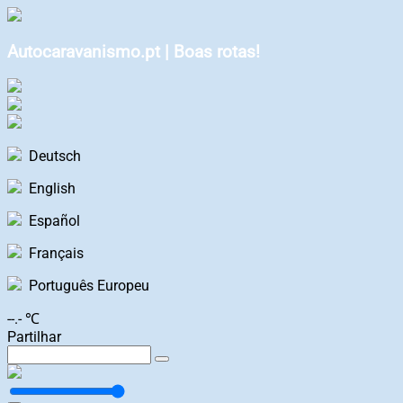
Autocaravanismo.pt | Boas rotas!
Deutsch
English
Español
Français
Português Europeu
--.- ℃
Partilhar