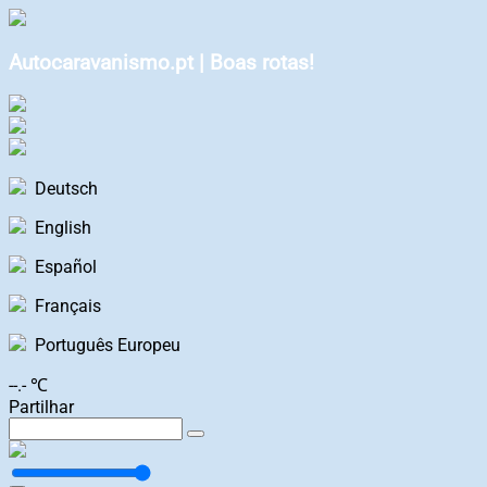
Autocaravanismo.pt | Boas rotas!
Deutsch
English
Español
Français
Português Europeu
--.- ℃
Partilhar