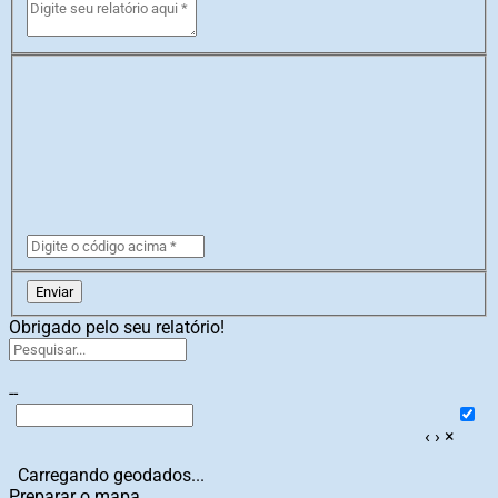
Enviar
Obrigado pelo seu relatório!
--
‹
›
×
Carregando geodados...
Preparar o mapa...