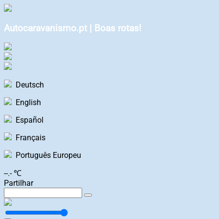
Autocaravanismo.pt | Boas rotas!
Deutsch
English
Español
Français
Português Europeu
--.- ℃
Partilhar