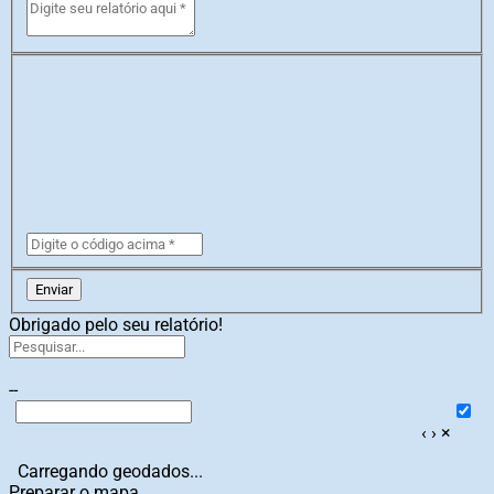
Enviar
Obrigado pelo seu relatório!
--
‹
›
×
Carregando geodados...
Preparar o mapa...