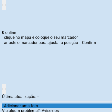
0
online
clique no mapa e coloque o seu marcador
arraste o marcador para ajustar a posição
Confirm
Última atualização:
--
Adicionar uma foto
Viu algum problema?
Avise-nos