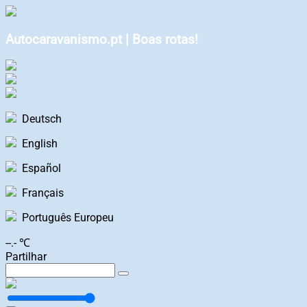
Autocaravanismo.pt | Boas rotas!
Deutsch
English
Español
Français
Português Europeu
--.- ℃
Partilhar