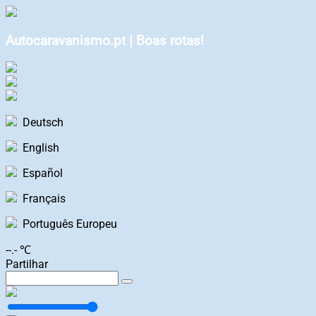
Autocaravanismo.pt | Boas rotas!
Deutsch
English
Español
Français
Português Europeu
--.- ℃
Partilhar