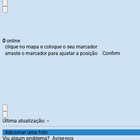
0
online
clique no mapa e coloque o seu marcador
arraste o marcador para ajustar a posição
Confirm
Última atualização:
--
Adicionar uma foto
Viu algum problema?
Avise-nos