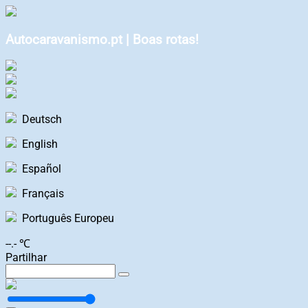
Autocaravanismo.pt | Boas rotas!
Deutsch
English
Español
Français
Português Europeu
--.- ℃
Partilhar