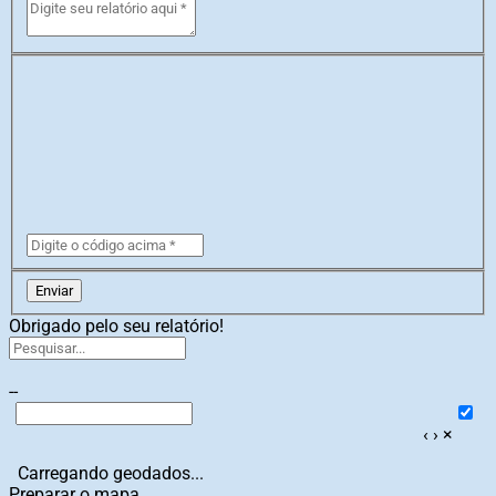
Enviar
Obrigado pelo seu relatório!
--
‹
›
×
Carregando geodados...
Preparar o mapa...