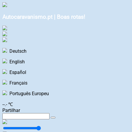
Autocaravanismo.pt | Boas rotas!
Deutsch
English
Español
Français
Português Europeu
--.- ℃
Partilhar