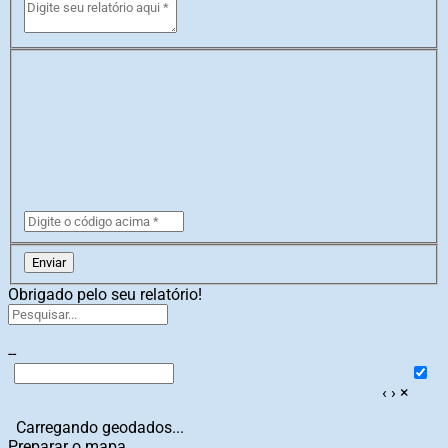
Enviar
Obrigado pelo seu relatório!
--
‹
›
×
Carregando geodados...
Preparar o mapa...