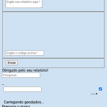
Enviar
Obrigado pelo seu relatório!
--
‹
›
×
Carregando geodados...
Preparar o mapa...