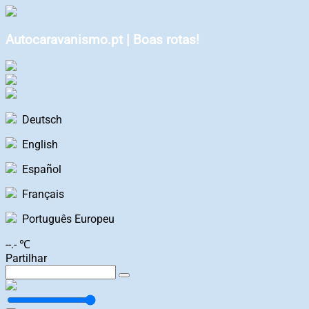
Autocaravanismo.pt | Boas rotas!
Deutsch
English
Español
Français
Português Europeu
--.- ℃
Partilhar