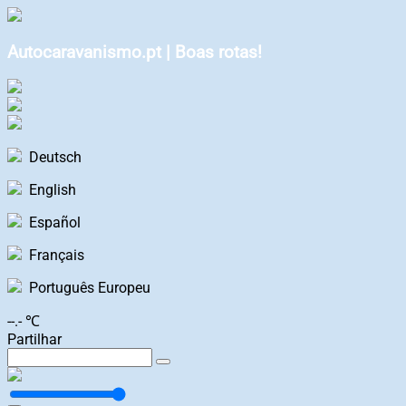
Autocaravanismo.pt | Boas rotas!
Deutsch
English
Español
Français
Português Europeu
--.- ℃
Partilhar