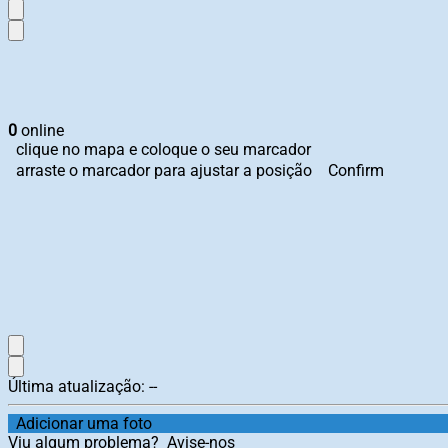
0
online
clique no mapa e coloque o seu marcador
arraste o marcador para ajustar a posição
Confirm
Última atualização:
--
Adicionar uma foto
Viu algum problema?
Avise-nos