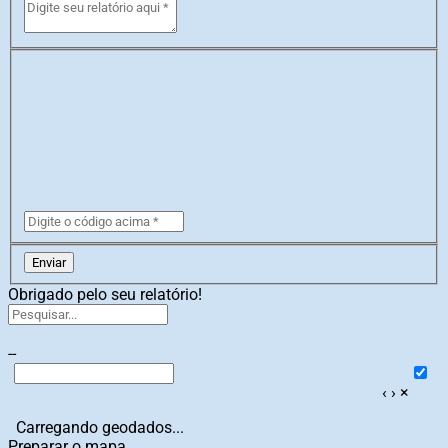
Enviar
Obrigado pelo seu relatório!
--
‹
›
×
Carregando geodados...
Preparar o mapa...