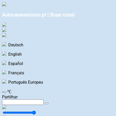
Autocaravanismo.pt | Boas rotas!
Deutsch
English
Español
Français
Português Europeu
--.- ℃
Partilhar