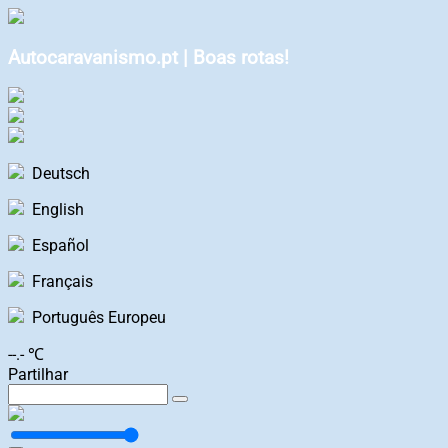
Autocaravanismo.pt | Boas rotas!
Deutsch
English
Español
Français
Português Europeu
--.- ℃
Partilhar