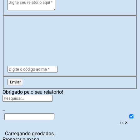
Enviar
Obrigado pelo seu relatório!
--
‹
›
×
Carregando geodados...
Preparar o mapa...