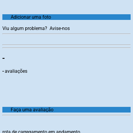
Adicionar uma foto
Viu algum problema?
Avise-nos
-
-
avaliações
Faça uma avaliação
rota de carregamento em andamento...