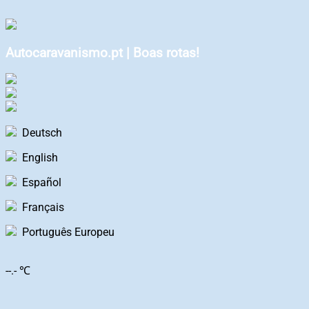
Autocaravanismo.pt | Boas rotas!
Deutsch
English
Español
Français
Português Europeu
--.- ℃