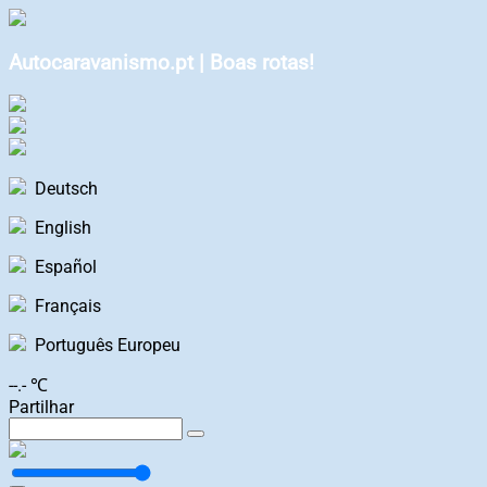
Autocaravanismo.pt | Boas rotas!
Deutsch
English
Español
Français
Português Europeu
--.- ℃
Partilhar