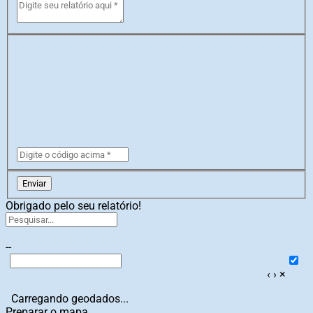
Enviar
Obrigado pelo seu relatório!
--
‹
›
×
Carregando geodados...
Preparar o mapa...