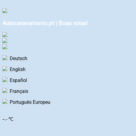
Autocaravanismo.pt | Boas rotas!
Deutsch
English
Español
Français
Português Europeu
--.- ℃