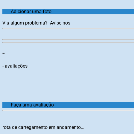
Adicionar uma foto
Viu algum problema?
Avise-nos
-
-
avaliações
Faça uma avaliação
rota de carregamento em andamento...