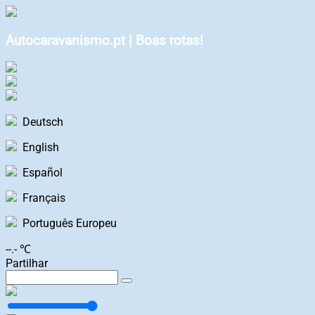
Autocaravanismo.pt | Boas rotas!
Deutsch
English
Español
Français
Português Europeu
--.- ℃
Partilhar