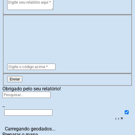
Enviar
Obrigado pelo seu relatório!
--
‹
›
×
Carregando geodados...
Preparar o mapa...