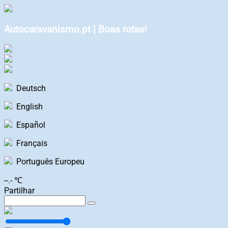
Autocaravanismo.pt | Boas rotas!
Deutsch
English
Español
Français
Português Europeu
--.- ℃
Partilhar