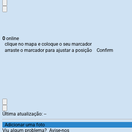
0
online
clique no mapa e coloque o seu marcador
arraste o marcador para ajustar a posição
Confirm
Última atualização:
--
Adicionar uma foto
Viu algum problema?
Avise-nos