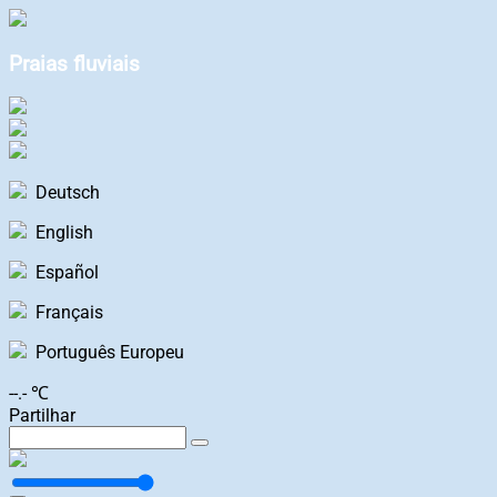
Praias fluviais
Deutsch
English
Español
Français
Português Europeu
--.- ℃
Partilhar