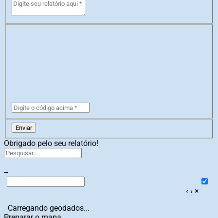
Enviar
Obrigado pelo seu relatório!
--
‹
›
×
Carregando geodados...
Preparar o mapa...