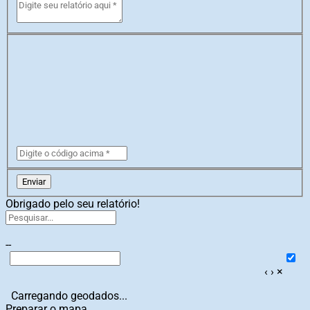
Enviar
Obrigado pelo seu relatório!
--
‹
›
×
Carregando geodados...
Preparar o mapa...