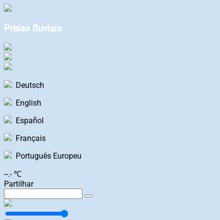
Praias fluviais
Deutsch
English
Español
Français
Português Europeu
--.- ℃
Partilhar