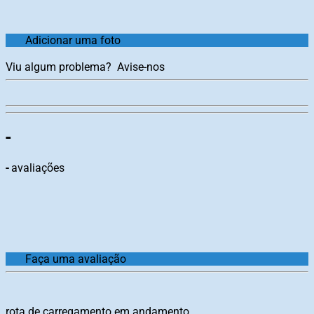
Adicionar uma foto
Viu algum problema?
Avise-nos
-
-
avaliações
Faça uma avaliação
rota de carregamento em andamento...