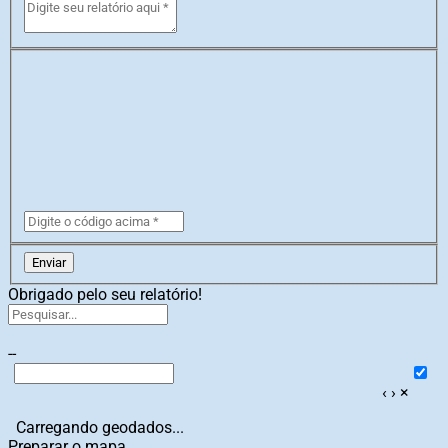
Enviar
Obrigado pelo seu relatório!
--
‹
›
×
Carregando geodados...
Preparar o mapa...