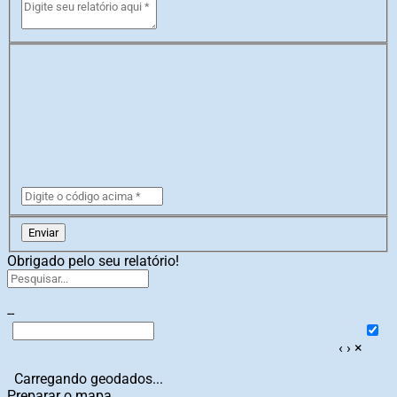
Enviar
Obrigado pelo seu relatório!
--
‹
›
×
Carregando geodados...
Preparar o mapa...