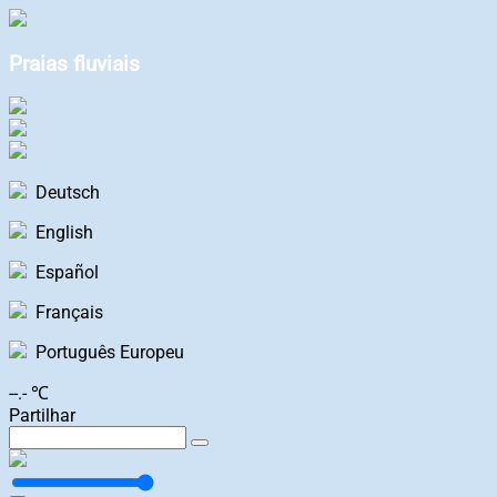
Praias fluviais
Deutsch
English
Español
Français
Português Europeu
--.- ℃
Partilhar