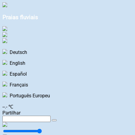
Praias fluviais
Deutsch
English
Español
Français
Português Europeu
--.- ℃
Partilhar