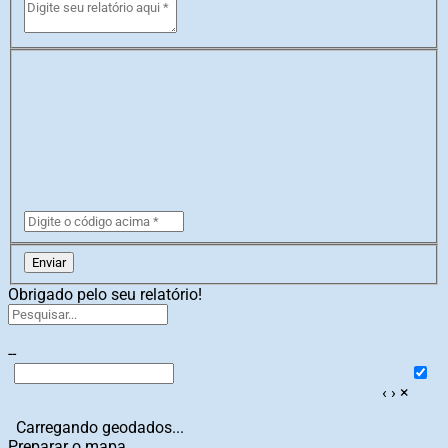
Enviar
Obrigado pelo seu relatório!
--
‹
›
×
Carregando geodados...
Preparar o mapa...