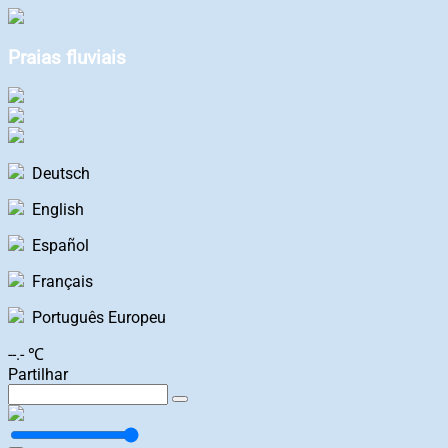
Praias fluviais
Deutsch
English
Español
Français
Português Europeu
--.- ℃
Partilhar