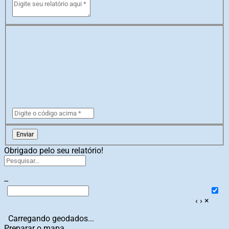
Enviar
Obrigado pelo seu relatório!
--
‹
›
×
Carregando geodados...
Preparar o mapa...