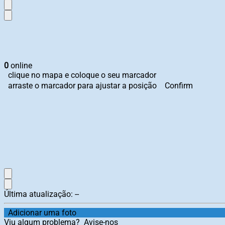
0
online
clique no mapa e coloque o seu marcador
arraste o marcador para ajustar a posição
Confirm
Última atualização:
--
Adicionar uma foto
Viu algum problema?
Avise-nos