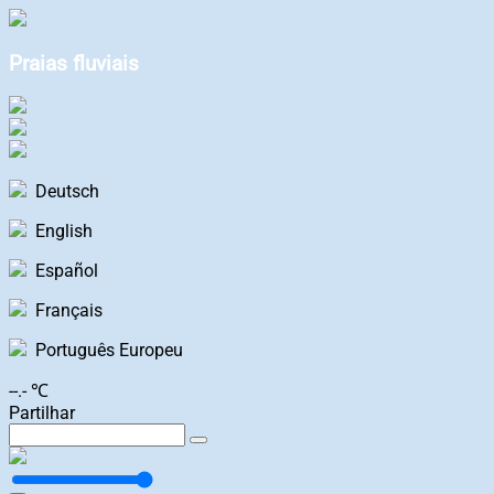
Praias fluviais
Deutsch
English
Español
Français
Português Europeu
--.- ℃
Partilhar