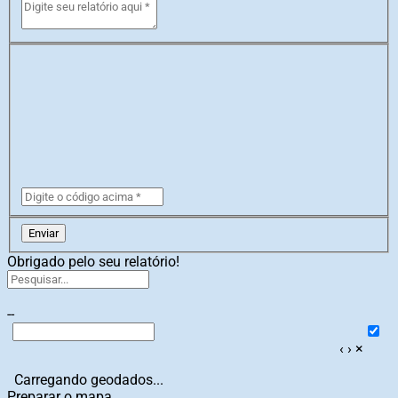
Enviar
Obrigado pelo seu relatório!
--
‹
›
×
Carregando geodados...
Preparar o mapa...