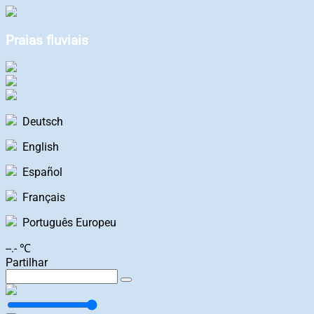
Praias fluviais
Deutsch
English
Español
Français
Português Europeu
--.- ℃
Partilhar