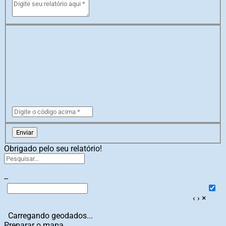
Enviar
Obrigado pelo seu relatório!
--
‹
›
×
Carregando geodados...
Preparar o mapa...