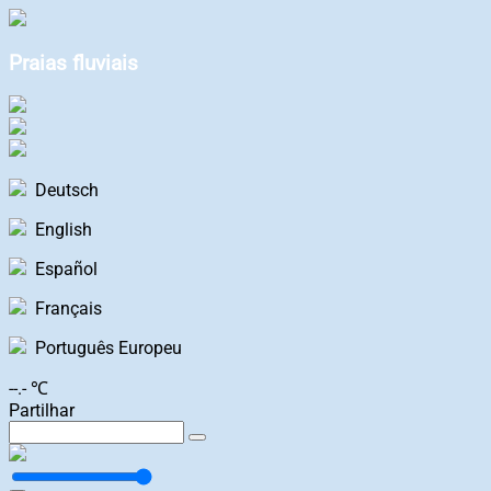
Praias fluviais
Deutsch
English
Español
Français
Português Europeu
--.- ℃
Partilhar