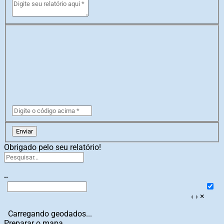
Enviar
Obrigado pelo seu relatório!
--
‹
›
×
Carregando geodados...
Preparar o mapa...