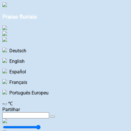
Praias fluviais
Deutsch
English
Español
Français
Português Europeu
--.- ℃
Partilhar