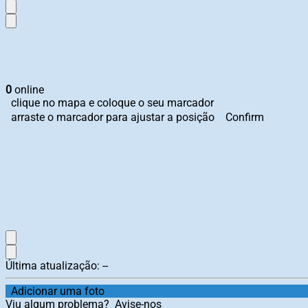
0
online
clique no mapa e coloque o seu marcador
arraste o marcador para ajustar a posição
Confirm
Última atualização:
--
Adicionar uma foto
Viu algum problema?
Avise-nos