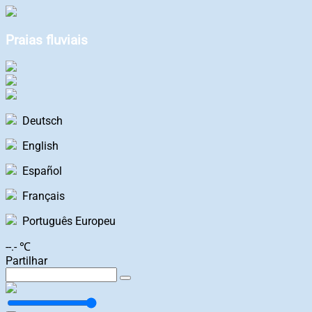
Praias fluviais
Deutsch
English
Español
Français
Português Europeu
--.- ℃
Partilhar