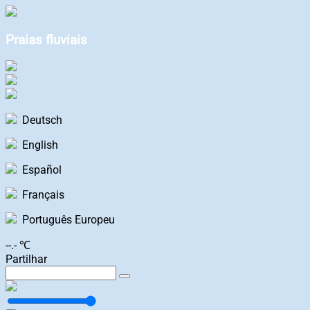
Praias fluviais
Deutsch
English
Español
Français
Português Europeu
--.- ℃
Partilhar