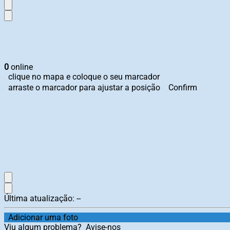
0
online
clique no mapa e coloque o seu marcador
arraste o marcador para ajustar a posição
Confirm
Última atualização:
--
Adicionar uma foto
Viu algum problema?
Avise-nos