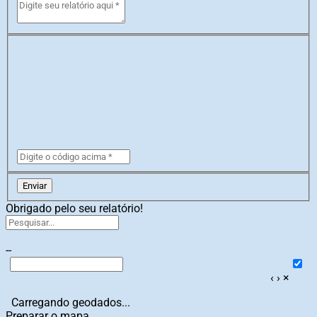
Enviar
Obrigado pelo seu relatório!
--
‹
›
×
Carregando geodados...
Preparar o mapa...