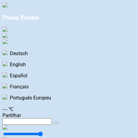
Praias fluviais
Deutsch
English
Español
Français
Português Europeu
--.- ℃
Partilhar