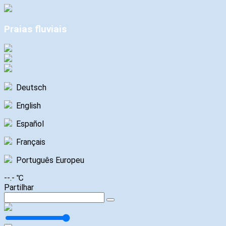
Praias fluviais
Deutsch
English
Español
Français
Português Europeu
--.- ℃
Partilhar