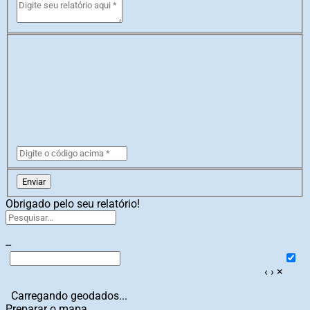
Enviar
Obrigado pelo seu relatório!
--
‹
›
×
Carregando geodados...
Preparar o mapa...