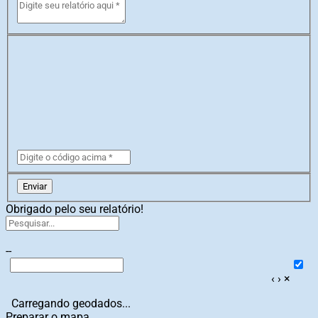
Enviar
Obrigado pelo seu relatório!
--
‹
›
×
Carregando geodados...
Preparar o mapa...