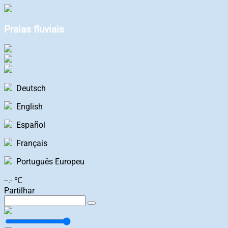
Praias fluviais
Deutsch
English
Español
Français
Português Europeu
--.- ℃
Partilhar