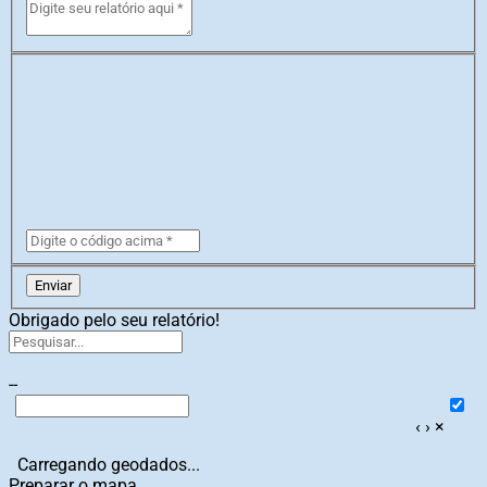
Enviar
Obrigado pelo seu relatório!
--
‹
›
×
Carregando geodados...
Preparar o mapa...