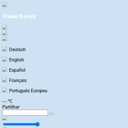
Praias fluviais
Deutsch
English
Español
Français
Português Europeu
--.- ℃
Partilhar